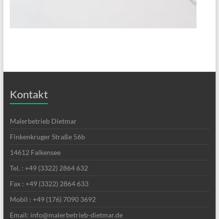
Kontakt
Malerbetrieb Dietmar
Finkenkruger Straße 56b
14612 Falkensee
Tel. : +49 (3322) 2864 632
Fax : +49 (3322) 2864 633
Mobil : +49 (176) 7090 3692
Email: info@malerbetrieb-dietmar.de