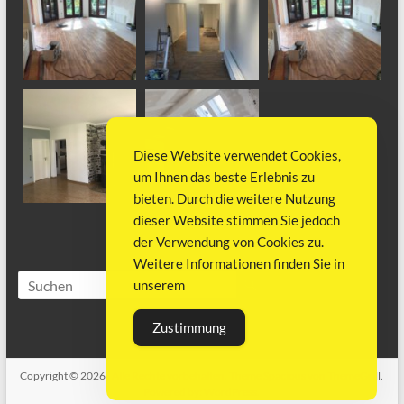
Diese Website verwendet Cookies,
um Ihnen das beste Erlebnis zu
bieten. Durch die weitere Nutzung
dieser Website stimmen Sie jedoch
der Verwendung von Cookies zu.
Weitere Informationen finden Sie in
unserem
Zustimmung
Copyright © 2026
. Alle Rechte vorbehalten. Theme
Spacious
von ThemeGrill.
Powered by:
WordPress
.