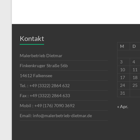
Kontakt
M
D
Malerbetrieb Dietmar
3
4
Finkenkruger Straße 56b
10
11
14612 Falkensee
17
18
24
25
Tel. : +49 (3322) 2864 632
31
Fax : +49 (3322) 2864 633
Mobil : +49 (176) 7090 3692
« Apr.
Email: info@malerbetrieb-dietmar.de