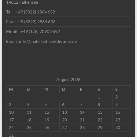
14612 Falkensee
Tel. : +49 (3322) 2864 632
Fax : +49 (3322) 2864 633
Mobil : +49 (176) 7090 3692
Email: info@malerbetrieb-dietmar.de
August 2026
M
D
M
D
F
S
S
1
2
3
4
5
6
7
8
9
10
11
12
13
14
15
16
17
18
19
20
21
22
23
24
25
26
27
28
29
30
31