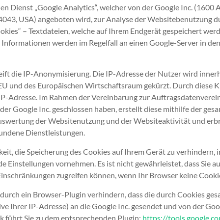
en Dienst „Google Analytics“, welcher von der Google Inc. (160
043, USA) angeboten wird, zur Analyse der Websitebenutzung du
kies“ – Textdateien, welche auf Ihrem Endgerät gespeichert werd
Informationen werden im Regelfall an einen Google-Server in de
eift die IP-Anonymisierung. Die IP-Adresse der Nutzer wird inner
EU und des Europäischen Wirtschaftsraum gekürzt. Durch diese Kü
IP-Adresse. Im Rahmen der Vereinbarung zur Auftragsdatenverein
der Google Inc. geschlossen haben, erstellt diese mithilfe der ge
uswertung der Websitenutzung und der Websiteaktivität und erbr
undene Dienstleistungen.
keit, die Speicherung des Cookies auf Ihrem Gerät zu verhindern, 
 Einstellungen vornehmen. Es ist nicht gewährleistet, dass Sie au
inschränkungen zugreifen können, wenn Ihr Browser keine Cookie
 durch ein Browser-Plugin verhindern, dass die durch Cookies ge
ive Ihrer IP-Adresse) an die Google Inc. gesendet und von der Goog
k führt Sie zu dem entsprechenden Plugin:
https://tools.google.c