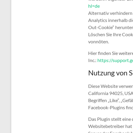
hl=de
Alternativ verhindern 
Analytics innerhalb di
Out-Cookie“ herunter.
Löschen Sie Ihre Cooki
vonnöten.
Hier finden Sie weite
Inc.:
https://support.
Nutzung von S
Diese Website verwend
California 94025, US
Begriffen „Like“, „Gef
Facebook-Plugins find
Das Plugin stellt ein
Websitebetreiber hat 