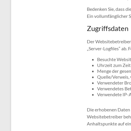
Bedenken Sie, dass di
Ein vollumfänglicher S
Zugriffsdaten
Der Websitebetreiber 
„Server-Logfiles“ ab.
Besuchte Websi
Uhrzeit zum Zeit
Menge der gesen
Quelle/Verweis, 
Verwendeter Br
Verwendetes Bet
Verwendete IP-
Die erhobenen Daten d
Websitebetreiber behäl
Anhaltspunkte auf ei