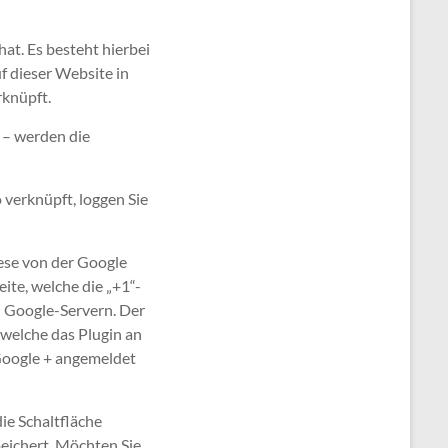
hat. Es besteht hierbei
f dieser Website in
knüpft.
“ – werden die
 verknüpft, loggen Sie
iese von der Google
te, welche die „+1“-
n Google-Servern. Der
 welche das Plugin an
 Google + angemeldet
ie Schaltfläche
eichert. Möchten Sie