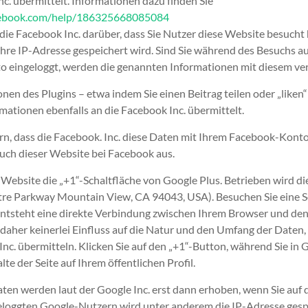
nc. übermittelt. Informationen dazu finden Sie
cebook.com/help/186325668085084
die Facebook Inc. darüber, dass Sie Nutzer diese Website besucht 
 Ihre IP-Adresse gespeichert wird. Sind Sie während des Besuchs au
 eingeloggt, werden die genannten Informationen mit diesem ver
nen des Plugins – etwa indem Sie einen Beitrag teilen oder „liken
ationen ebenfalls an die Facebook Inc. übermittelt.
n, dass die Facebook. Inc. diese Daten mit Ihrem Facebook-Konto
such dieser Website bei Facebook aus.
 Website die „+1“-Schaltfläche von Google Plus. Betrieben wird d
re Parkway Mountain View, CA 94043, USA). Besuchen Sie eine Sei
 entsteht eine direkte Verbindung zwischen Ihrem Browser und de
daher keinerlei Einfluss auf die Natur und den Umfang der Daten,
 Inc. übermitteln. Klicken Sie auf den „+1“-Button, während Sie in
halte der Seite auf Ihrem öffentlichen Profil.
n werden laut der Google Inc. erst dann erhoben, wenn Sie auf d
geloggten Google-Nutzern wird unter anderem die IP-Adresse gesp