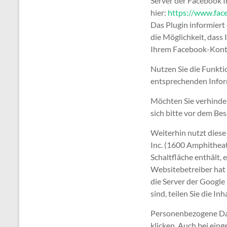
Server der Facebook I
hier:
https://www.fa
Das Plugin informiert 
die Möglichkeit, dass
Ihrem Facebook-Konto
Nutzen Sie die Funktio
entsprechenden Inform
Möchten Sie verhinder
sich bitte vor dem Be
Weiterhin nutzt diese
Inc. (1600 Amphitheat
Schaltfläche enthält,
Websitebetreiber hat 
die Server der Google
sind, teilen Sie die In
Personenbezogene Date
klicken. Auch bei ein