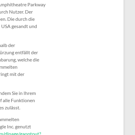
0 Amphitheatre Parkway
rch Nutzer. Der
en. Die durch die
n USA gesandt und
halb der
rzung entfällt der
barung, welche die
sammelten
ingt mit der
indem Sie in Ihrem
f alle Funktionen
s zulässt.
sammelten
le Inc. genutzt
om/dlpage/gaoptout?